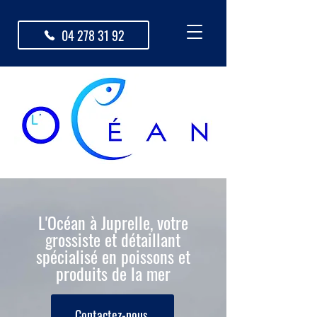
04 278 31 92
L'Océan à Juprelle, votre
grossiste et détaillant
spécialisé en poissons et
produits de la mer
Contactez-nous